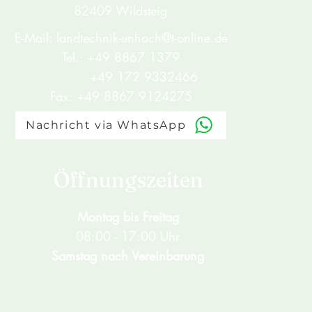
82409 Wildsteig
E-Mail:
landtechnik-unhoch@t-online.de
Tel.:
+49 8867 1379
+49 172 9332466
Fax: +49 8867 9124275
Nachricht via WhatsApp
Öffnungszeiten
Montag bis Freitag
08:00 - 17:00 Uhr
Samstag nach Vereinbarung