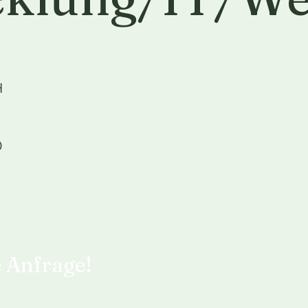
H
1
0
e Anfrage!