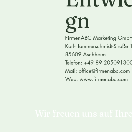
gn
FirmenABC Marketing Gmb
Karl-Hammerschmidt-Straße 
85609 Aschheim
Telefon:
+49 89 20509130
Mail:
office@firmenabc.com
Web:
www.firmenabc.com
Wir freuen uns auf Ihr