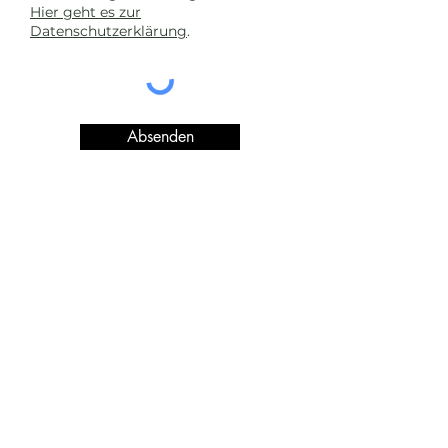
Hier geht es zur
Datenschutzerklärung
.
Absenden
Kontaktdaten
Hausen 1
82409 Wildsteig
E-Mail:
landtechnik-unhoch@t-
online.de
Tel.:
+49 8867 1379
+49 172 9332466